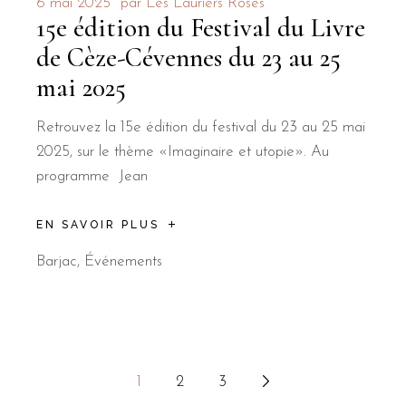
6 mai 2025
par
Les Lauriers Roses
15e édition du Festival du Livre
de Cèze-Cévennes du 23 au 25
mai 2025
Retrouvez la 15e édition du festival du 23 au 25 mai
2025, sur le thème «Imaginaire et utopie». Au
programme Jean
EN SAVOIR PLUS
Barjac
,
Événements
Pagination
1
2
3