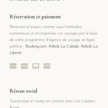
Réservation et paiement
Réservez et payez comme vous l’entendez,
commencez à récompenser vos voyages par le biais
de votre programme d’agence de voyage en ligne
préféré :
Booking.com
,
Airbnb La Calade
,
Airbnb La
Liberté
.
Réseau social
Suivez-nous et restez en contact avec Les Lauriers
Roses.