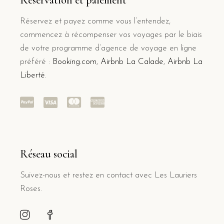
Réservation et paiement
Réservez et payez comme vous l’entendez,
commencez à récompenser vos voyages par le biais
de votre programme d’agence de voyage en ligne
préféré :
Booking.com
,
Airbnb La Calade
,
Airbnb La
Liberté
.
Réseau social
Suivez-nous et restez en contact avec Les Lauriers
Roses.