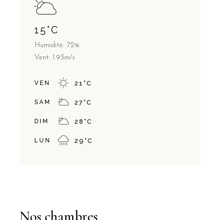
15
°
C
Humidité: 72%
Vent: 1.93m/s
VEN
21
°
C
SAM
27
°
C
DIM
28
°
C
LUN
29
°
C
Nos chambres