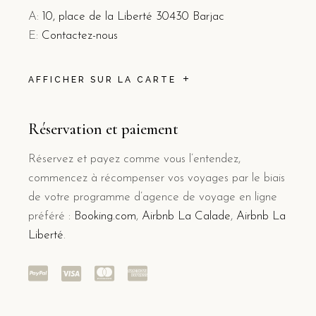
A:
10, place de la Liberté 30430 Barjac
E:
Contactez-nous
AFFICHER SUR LA CARTE
Réservation et paiement
Réservez et payez comme vous l’entendez,
commencez à récompenser vos voyages par le biais
de votre programme d’agence de voyage en ligne
préféré :
Booking.com
,
Airbnb La Calade
,
Airbnb La
Liberté
.