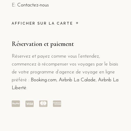
E:
Contactez-nous
AFFICHER SUR LA CARTE
Réservation et paiement
Réservez et payez comme vous l’entendez,
commencez à récompenser vos voyages par le biais
de votre programme d’agence de voyage en ligne
préféré :
Booking.com
,
Airbnb La Calade
,
Airbnb La
Liberté
.