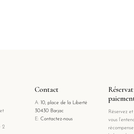
Contact
Réservat
paiemen
A:
10, place de la Liberté
et
30430 Barjac
Réservez e
E:
Contactez-nous
vous l’ente
e 2
récompenser