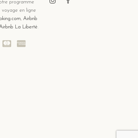
 votre programme
 voyage en ligne
oking.com
,
Airbnb
Airbnb La Liberté
.