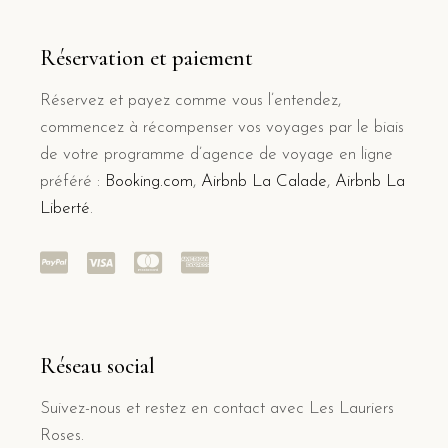
Réservation et paiement
Réservez et payez comme vous l’entendez,
commencez à récompenser vos voyages par le biais
de votre programme d’agence de voyage en ligne
préféré :
Booking.com
,
Airbnb La Calade
,
Airbnb La
Liberté
.
Réseau social
Suivez-nous et restez en contact avec Les Lauriers
Roses.