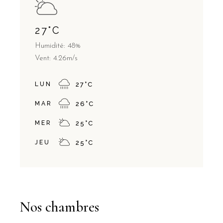
27
°
C
Humidité: 48%
Vent: 4.26m/s
LUN
27
°
C
MAR
26
°
C
MER
25
°
C
JEU
25
°
C
Nos chambres