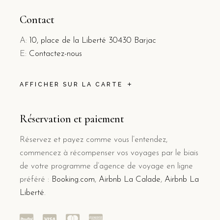
Contact
A:
10, place de la Liberté 30430 Barjac
E:
Contactez-nous
AFFICHER SUR LA CARTE
Réservation et paiement
Réservez et payez comme vous l’entendez,
commencez à récompenser vos voyages par le biais
de votre programme d’agence de voyage en ligne
préféré :
Booking.com
,
Airbnb La Calade
,
Airbnb La
Liberté
.