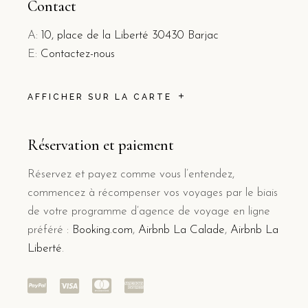
Contact
A:
10, place de la Liberté 30430 Barjac
E:
Contactez-nous
AFFICHER SUR LA CARTE
Réservation et paiement
Réservez et payez comme vous l’entendez,
commencez à récompenser vos voyages par le biais
de votre programme d’agence de voyage en ligne
préféré :
Booking.com
,
Airbnb La Calade
,
Airbnb La
Liberté
.