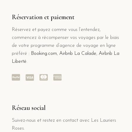
Réservation et paiement
Réservez et payez comme vous l’entendez,
commencez à récompenser vos voyages par le biais
de votre programme d’agence de voyage en ligne
préféré :
Booking.com
,
Airbnb La Calade
,
Airbnb La
Liberté
.
Réseau social
Suivez-nous et restez en contact avec Les Lauriers
Roses.